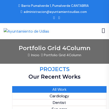
Barrio Pumalverde 1, Pumalverde CANTABRIA
administracion@ayuntamientoudias.com
Portfolio Grid 4Column
Inicio
Portfolio Grid 4Column
PROJECTS
Our Recent Works
All Work
Cardiology
Dentist