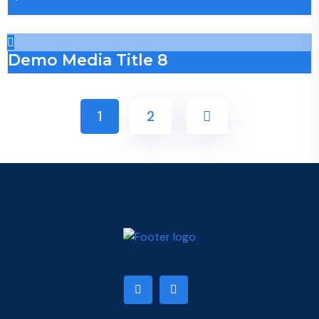
Demo Media Title 8
1
2