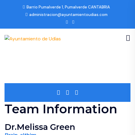
Barrio Pumalverde 1, Pumalverde CANTABRIA
administracion@ayuntamientoudias.com
Team Information
Dr.Melissa Green