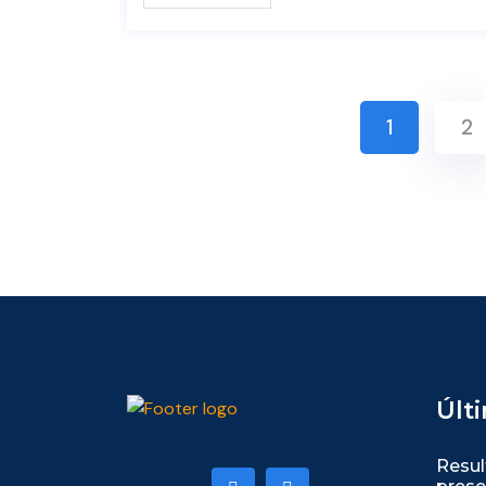
1
2
Últ
Resul