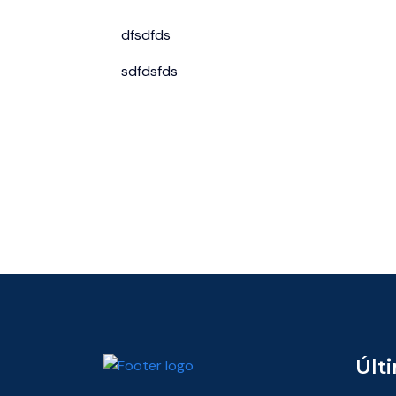
dfsdfds
sdfdsfds
Últ