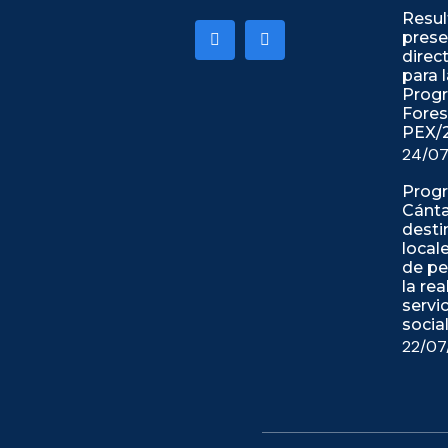
Resul
prese
direc
para 
Progr
Fores
PEX/
24/07
Progr
Cánt
desti
locale
de p
la re
servi
socia
22/07