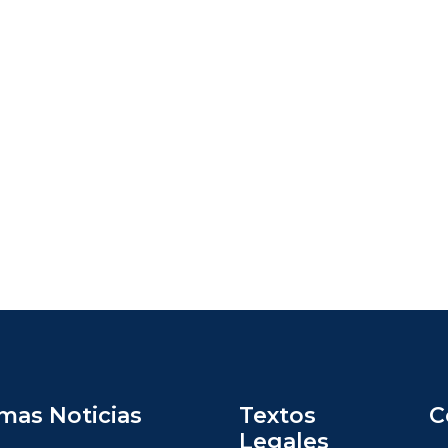
imas Noticias
Textos
C
Legales